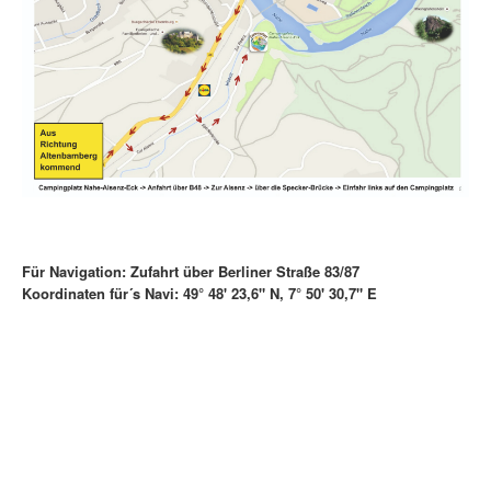
Für Navigation: Zufahrt über Berliner Straße 83/87
Koordinaten für´s Navi: 49° 48' 23,6" N, 7° 50' 30,7" E